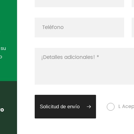
n
e
 su
o
L Acep
Solicitud de envío
ro