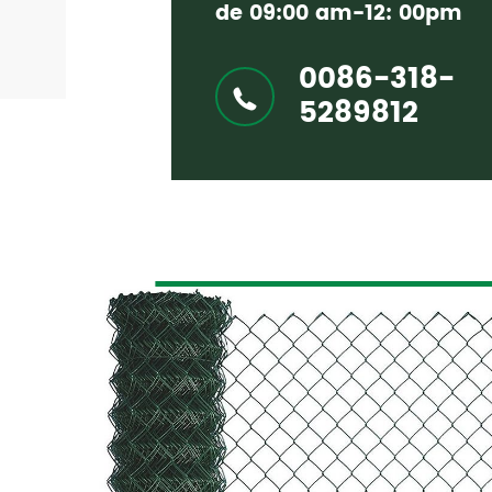
de 09:00 am-12: 00pm
0086-318-
5289812