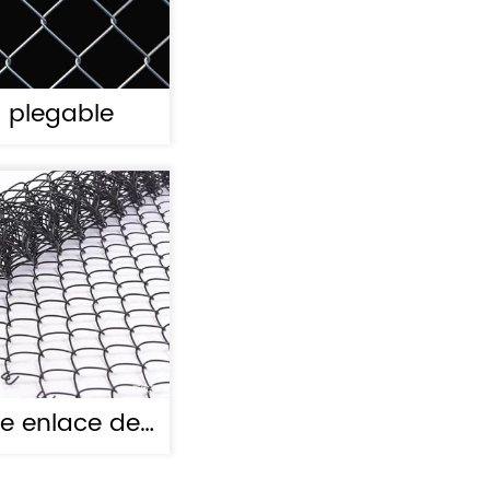
o plegable
de enlace de
recubierta de
PVC