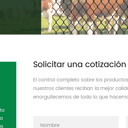
Solicitar una cotización
El control completo sobre los producto
nuestros clientes reciban la mejor calida
enorgullecemos de todo lo que hacemos
to
ra
as