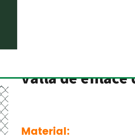
Introducción al
valla de enlace
Material: