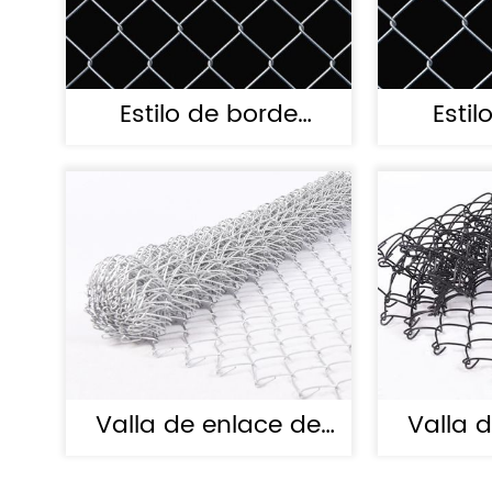
Estilo de borde
Estil
retorcido
Valla de enlace de
Valla 
cadena galvanizada
cadena 